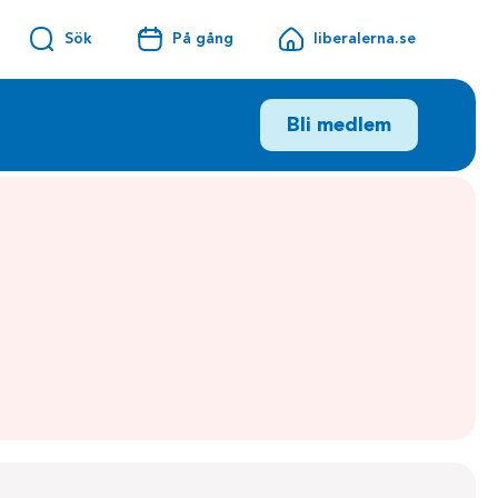
Sök
På gång
liberalerna.se
Bli medlem