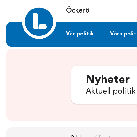
Sök på ockero.liberalerna.se
Öckerö
Vår politik
Våra polit
Nyheter
Aktuell politi