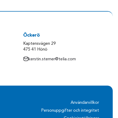
Öckerö
Kaptensvägen 29
475 41 Hönö
kerstin.sterner@telia.com
Användarvillkor
Personuppgifter och integritet